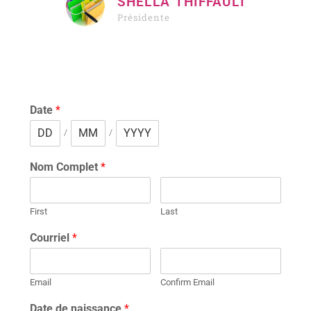
SHELLA THIFFAULT
Présidente
Date
*
/
/
Nom Complet
*
First
Last
Courriel
*
Email
Confirm Email
Date de naissance
*