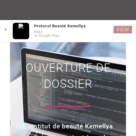
Protocol Beauté Kemellya
VIEW
✕
FREE
In Google Play
OUVERTURE DE
DOSSIER
L'institut de beauté Kemellya