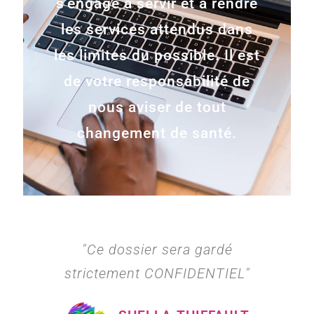
s'engage à servir et à rendre
les services attendus dans
les limites du possible. Il est
de votre responsabilité de
nous aviser de tout
changement de santé.
"Ce dossier sera gardé
strictement CONFIDENTIEL"