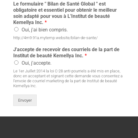
Le formulaire " Bilan de Santé Global " est
obligatoire et essentiel pour obtenir le meilleur
soin adapté pour vous à L'Institut de beauté
Kemellya Inc.
*
Oui, j'ai bien compris.
http://4m9.91a.mytemp.website/bilan-de-sante/
J'accepte de recevoir des courriels de la part de
Institut de beauté Kemellya Inc.
*
Oui, j'accepte.
Le 1er Juillet 2014 la loi C-28 anti-pourriels a été mis en place,
donc en acceptant et signant cette demande vous consentez a
l'envoie de courriel marketing de la part de Institut de beauté
Kemellya Inc.
Envoyer