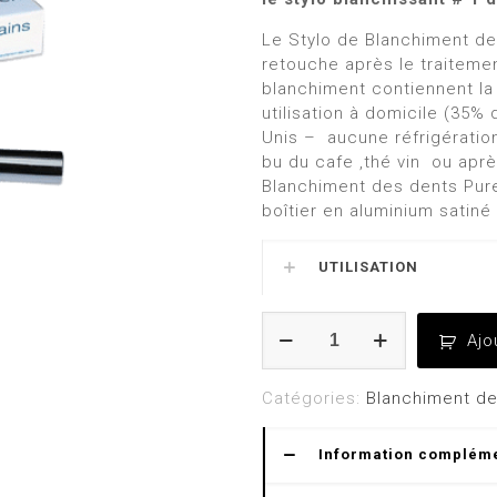
Le Stylo de Blanchiment de
retouche après le traiteme
blanchiment contiennent la 
utilisation à domicile (35%
Unis – aucune réfrigération
bu du cafe ,thé vin ou aprè
Blanchiment des dents Pur
boîtier en aluminium satiné 
UTILISATION
quantité
Ajo
de
Stylo
de
Catégories:
Blanchiment de
blanchiment
des
Information complém
dents