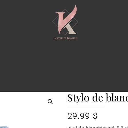
Stylo de bla
29.99
$
le stylo blanchissant # 1 