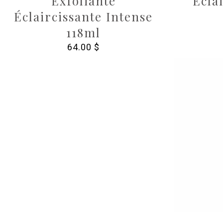
Exfoliante
Écla
Éclaircissante Intense
118ml
64.00
$