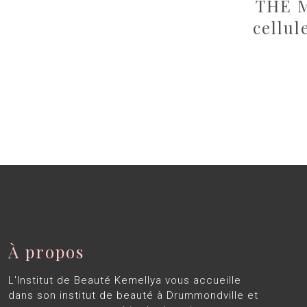
THE 
cellul
À propos
L'Institut de Beauté Kemellya vous accueille
dans son institut de beauté à Drummondville et