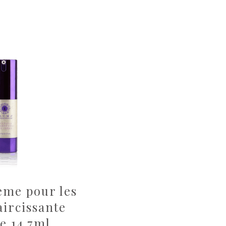
me pour les
aircissante
e 14.7ml