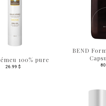
BEND Form
Capsu
d’émeu 100% pure
80
26.99
$