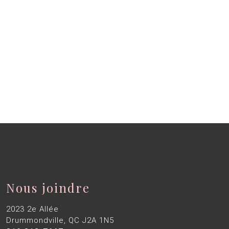
Nous joindre
2023 2e Allée
Drummondville, QC J2A 1N5