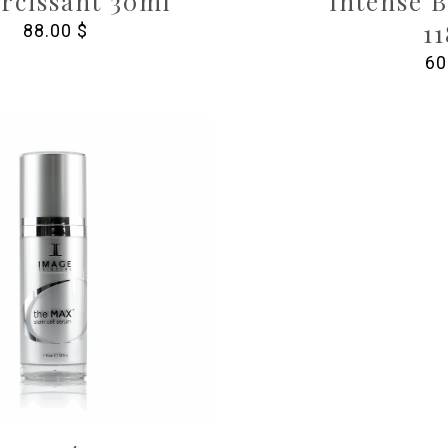
ircissant 30ml
Intense 
1
88.00
$
60