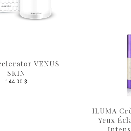
celerator VENUS
SKIN
144.00
$
ILUMA Crè
Yeux Écl
Intens