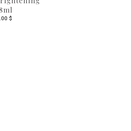
Brightening
18ml
.00
$