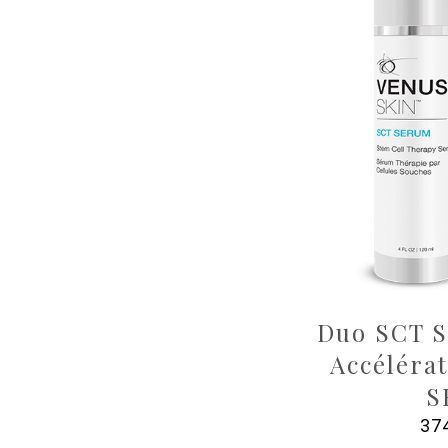
Duo SCT 
Accéléra
S
37