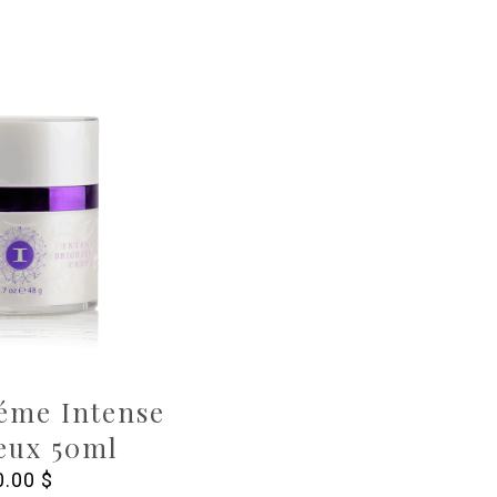
éme Intense
eux 50ml
0.00
$