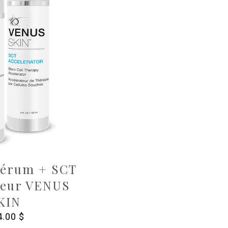
Sérum + SCT
teur VENUS
KIN
4.00
$