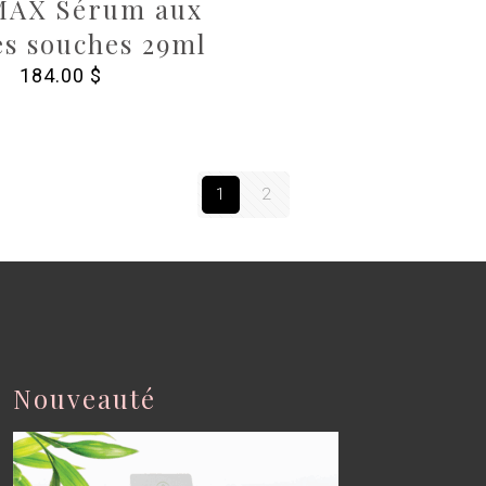
MAX Sérum aux
es souches 29ml
184.00
$
1
2
Nouveauté