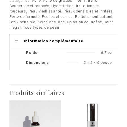
Catégories:
Acné
,
Acné de grades III et IV
,
Bend
,
anti-
Couperose et rosacée
,
Hydratation
,
Irritations et
âge
rougeurs
,
Peau vieillissante
,
Peaux sensibles et irritées
,
Capsules
Perte de fermeté
,
Poches et cernes
,
Relâchement cutané
,
120
Sec / sensible
,
Soins anti-âge
,
Soins au collagène
,
Teint
inégal
,
Tous types de peau
Information complémentaire
Poids
6.7 oz
Dimensions
2 × 2 × 6 pouce
Produits similaires