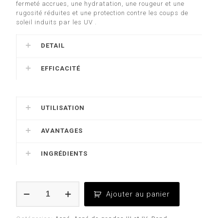
fermeté accrues, une hydratation, une rougeur et une
rugosité réduites et une protection contre les coups de
soleil induits par les UV .
DETAIL
EFFICACITÉ
UTILISATION
AVANTAGES
INGRÉDIENTS
quantité
Ajouter au panier
de
BEND
Formule