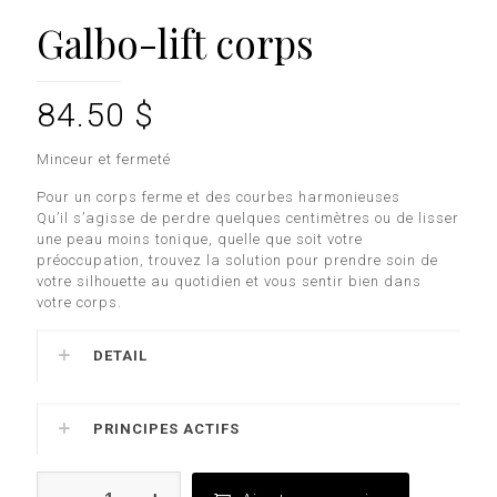
Galbo-lift corps
84.50
$
Minceur et fermeté
Pour un corps ferme et des courbes harmonieuses
Qu’il s’agisse de perdre quelques centimètres ou de lisser
une peau moins tonique, quelle que soit votre
préoccupation, trouvez la solution pour prendre soin de
votre silhouette au quotidien et vous sentir bien dans
votre corps.
DETAIL
PRINCIPES ACTIFS
quantité