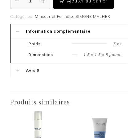
Ajouter au panier
de
Galbo-
lift
Catégories:
Minceur et Fermeté
,
SIMONE MALHER
corps
Information complémentaire
Poids
5 oz
Dimensions
1.5 × 1.5 × 8 pouce
Avis
0
Produits similaires